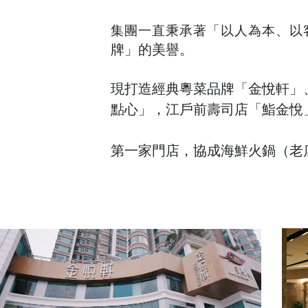
集團一直秉承著「以人為本、以
牌」的美譽。
現打造經典粵菜品牌「金悅軒」
點心」，江戶前壽司店「鮨金悅
第一家門店，
協成海鮮火鍋（老